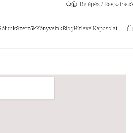
Belépés / Regisztráció
Rólunk
Szerzők
Könyveink
Blog
Hírlevél
Kapcsolat