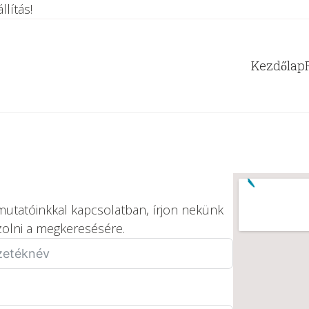
lítás!
Kezdőlap
mutatóinkkal kapcsolatban, írjon nekünk
zolni a megkeresésére.