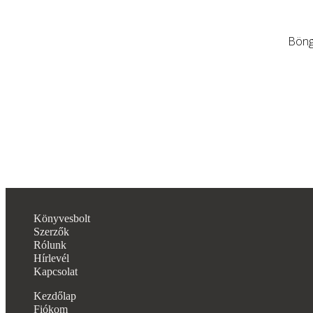
Böng
Könyvesbolt
Szerzők
Rólunk
Hírlevél
Kapcsolat
Kezdőlap
Fiókom