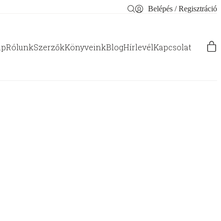
Belépés / Regisztráció
ap
Rólunk
Szerzők
Könyveink
Blog
Hírlevél
Kapcsolat