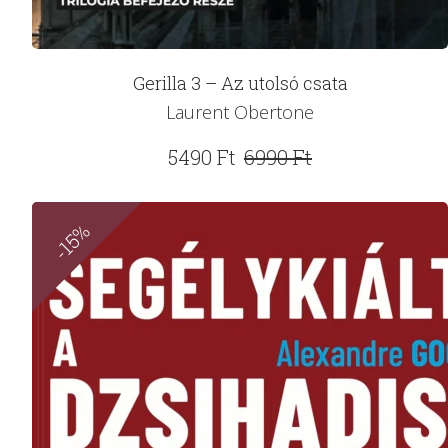
Gerilla 3 – Az utolsó csata
Laurent Obertone
Original
Current
5490
Ft
6990
Ft
price
price
was:
is:
-15%
6990 Ft.
5490 Ft.