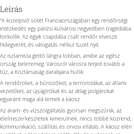
Franciaország
Leírás
végnapjai
“A közeljövő sötét Franciaországában egy rendőrségi
mennyiség
intézkedés egy párizsi külvárosi negyedben tragédiába
torkollik. Az egyik csapdába csalt rendőr elveszti
hidegvérét, és válogatás nélkül tüzet nyit.
Az iszlamista gettó lángra lobban, amibe az egész
ország beleremeg. Városról városra terjed tovább a
tűz, a Köztársaság darabjaira hullik.
A rendőröket, a bűnözőket, a terroristákat, az állami
vezetőket, az újságírókat és az átlag polgárokat
egyaránt maga alá temeti a káosz.
Az áram- és vízszolgáltatás gyorsan megszűnik, az
élelmiszerkészletek kimerülnek, nincs többé közrend,
kommunikáció, szállítás és orvosi ellátás. A káosz eléri