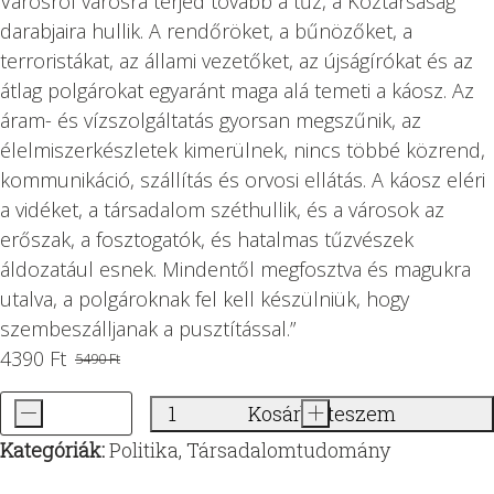
Városról városra terjed tovább a tűz, a Köztársaság
darabjaira hullik. A rendőröket, a bűnözőket, a
terroristákat, az állami vezetőket, az újságírókat és az
átlag polgárokat egyaránt maga alá temeti a káosz. Az
áram- és vízszolgáltatás gyorsan megszűnik, az
élelmiszerkészletek kimerülnek, nincs többé közrend,
kommunikáció, szállítás és orvosi ellátás. A káosz eléri
a vidéket, a társadalom széthullik, és a városok az
erőszak, a fosztogatók, és hatalmas tűzvészek
áldozatául esnek. Mindentől megfosztva és magukra
utalva, a polgároknak fel kell készülniük, hogy
szembeszálljanak a pusztítással.”
4390
Ft
5490
Ft
Original
Current
price
price
-
Kosárba teszem
+
Gerilla
was:
is:
Kategóriák:
Politika
,
Társadalomtudomány
1
5490 Ft.
4390 Ft.
-