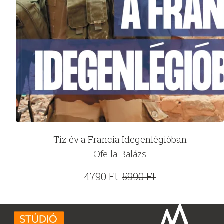
Tíz év a Francia Idegenlégióban
Ofella Balázs
Original
Current
4790
Ft
5990
Ft
price
price
was:
is:
5990 Ft.
4790 Ft.