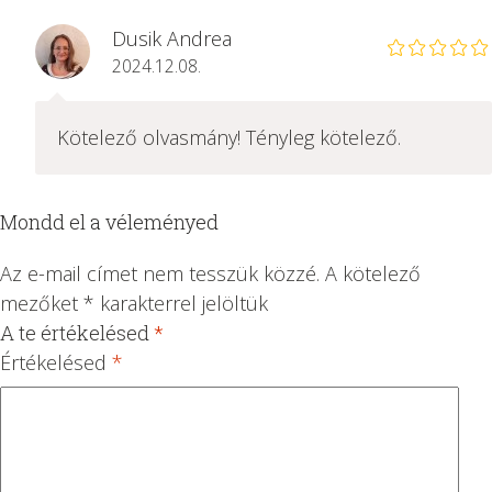
Dusik Andrea
2024.12.08.
Kötelező olvasmány! Tényleg kötelező.
Mondd el a véleményed
Az e-mail címet nem tesszük közzé.
A kötelező
mezőket
*
karakterrel jelöltük
A te értékelésed
*
1
2 /
3 /
4 /
5 /
/
5
5
5
5
Értékelésed
*
5
csi
csi
csi
csi
cs
lla
lla
lla
lla
ill
g
g
g
g
ag