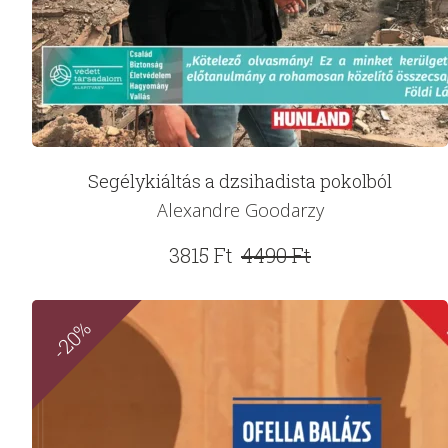
Segélykiáltás a dzsihadista pokolból
Alexandre Goodarzy
Original
Current
3815
Ft
4490
Ft
price
price
was:
is:
-20%
4490 Ft.
3815 Ft.