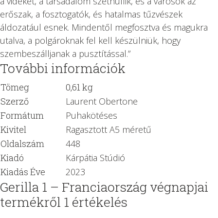
a vidéket, a társadalom széthullik, és a városok az
erőszak, a fosztogatók, és hatalmas tűzvészek
áldozatául esnek. Mindentől megfosztva és magukra
utalva, a polgároknak fel kell készülniük, hogy
szembeszálljanak a pusztítással.”
További információk
Tömeg
0,61 kg
Szerző
Laurent Obertone
Formátum
Puhakötéses
Kivitel
Ragasztott A5 méretű
Oldalszám
448
Kiadó
Kárpátia Stúdió
Kiadás Éve
2023
Gerilla 1 – Franciaország végnapjai
termékről 1 értékelés