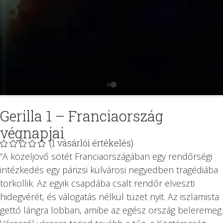
Gerilla 1 – Franciaország
végnapjai
(
1
vásárlói értékelés)
“A közeljövő sötét Franciaországában egy rendőrségi
intézkedés egy párizsi külvárosi negyedben tragédiába
torkollik. Az egyik csapdába csalt rendőr elveszti
hidegvérét, és válogatás nélkül tüzet nyit. Az iszlamista
gettó lángra lobban, amibe az egész ország beleremeg.