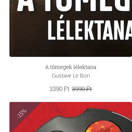
A tömegek lélektana
Gustave Le Bon
Original
Current
3390
Ft
3990
Ft
price
price
was:
is:
-15%
3990 Ft.
3390 Ft.