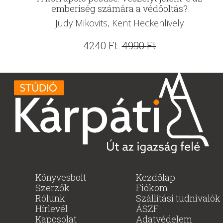
emberiség számára a védőoltás?
Judy Mikovits, Kent Heckenlively
Original
Current
4240
Ft
4990
Ft
price
price
was:
is:
4990 Ft.
4240 Ft.
Könyvesbolt
Kezdőlap
Szerzők
Fiókom
Rólunk
Szállítási tudnivalók
Hírlevél
ÁSZF
Kapcsolat
Adatvédelem