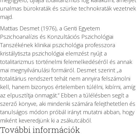
unalmas bürokraták és szürke technokraták vezetnek
majd.
Mattias Desmet (1976), a Genti Egyetem
Pszichoanalízis és Konzultációs Pszichológiai
Tanszékének klinikai pszichológia professzora
kristálytiszta pszichológiai elemzést nyújt a
totalitarizmus történelmi felemelkedéséről és annak
mai megnyilvánulási formáiról. Desmet szerint „a
totalitárius rendszert tehát nem annyira felszámolni
kell, hanem bizonyos értelemben túlélni, kibírni, amíg
az elpusztítja önmagát.” Ebben a túlélésben segít a
szerző könyve, aki mindenki számára felejthetetlen és
tanulságos módon próbál irányt mutatni abban, hogy
miként keveredjünk ki a zsákutcából.
További információk