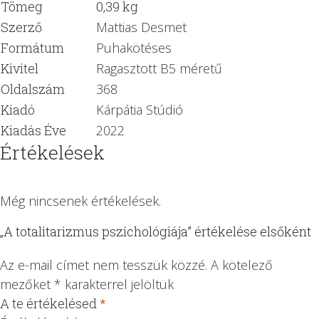
Tömeg
0,39 kg
Szerző
Mattias Desmet
Formátum
Puhakötéses
Kivitel
Ragasztott B5 méretű
Oldalszám
368
Kiadó
Kárpátia Stúdió
Kiadás Éve
2022
Értékelések
Még nincsenek értékelések.
„A totalitarizmus pszichológiája” értékelése elsőként
Az e-mail címet nem tesszük közzé.
A kötelező
mezőket
*
karakterrel jelöltük
A te értékelésed
*
1
2 /
3 /
4 /
5 /
/
5
5
5
5