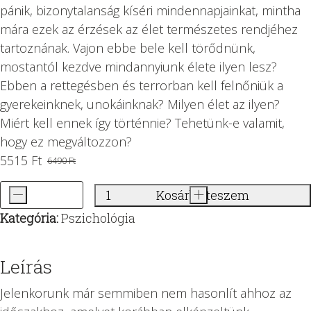
pánik, bizonytalanság kíséri mindennapjainkat, mintha
mára ezek az érzések az élet természetes rendjéhez
tartoznának. Vajon ebbe bele kell törődnünk,
mostantól kezdve mindannyiunk élete ilyen lesz?
Ebben a rettegésben és terrorban kell felnőniük a
gyerekeinknek, unokáinknak? Milyen élet az ilyen?
Miért kell ennek így történnie? Tehetünk-e valamit,
hogy ez megváltozzon?
5515
Ft
6490
Ft
Original
Current
price
price
-
Kosárba teszem
+
A
was:
is:
Kategória:
Pszichológia
totalitarizmus
6490 Ft.
5515 Ft.
pszichológiája
mennyiség
Leírás
Jelenkorunk már semmiben nem hasonlít ahhoz az