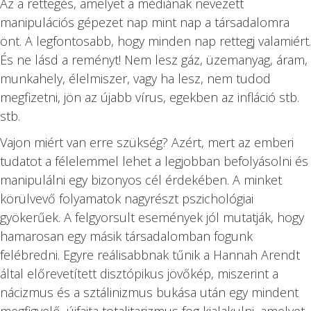
Az a rettegés, amelyet a médiának nevezett
manipulációs gépezet nap mint nap a társadalomra
önt. A legfontosabb, hogy minden nap rettegj valamiért.
És ne lásd a reményt! Nem lesz gáz, üzemanyag, áram,
munkahely, élelmiszer, vagy ha lesz, nem tudod
megfizetni, jön az újabb vírus, egekben az infláció stb.
stb.
Vajon miért van erre szükség? Azért, mert az emberi
tudatot a félelemmel lehet a legjobban befolyásolni és
manipulálni egy bizonyos cél érdekében. A minket
körülvevő folyamatok nagyrészt pszichológiai
gyökerűek. A felgyorsult események jól mutatják, hogy
hamarosan egy másik társadalomban fogunk
felébredni. Egyre reálisabbnak tűnik a Hannah Arendt
által előrevetített disztópikus jövőkép, miszerint a
nácizmus és a sztálinizmus bukása után egy mindent
megfigyelő, újfajta totalitarizmus fog kialakulni, amelyet