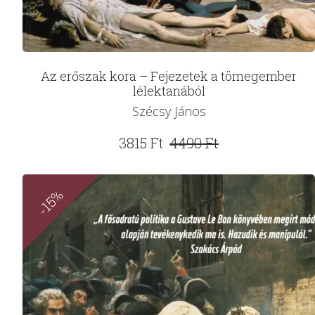
Az erőszak kora – Fejezetek a tömegember
lélektanából
Szécsy János
Original
Current
3815
Ft
4490
Ft
price
price
was:
is:
-15%
4490 Ft.
3815 Ft.