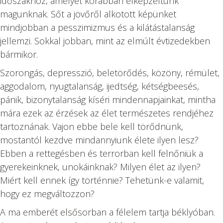
időszakhoz, amelyet korábban elképzeltünk
magunknak. Sőt a jövőről alkotott képünket
mindjobban a pesszimizmus és a kilátástalanság
jellemzi. Sokkal jobban, mint az elmúlt évtizedekben
bármikor.
Szorongás, depresszió, beletörődés, közöny, rémület,
aggodalom, nyugtalanság, ijedtség, kétségbeesés,
pánik, bizonytalanság kíséri mindennapjainkat, mintha
mára ezek az érzések az élet természetes rendjéhez
tartoznának. Vajon ebbe bele kell törődnünk,
mostantól kezdve mindannyiunk élete ilyen lesz?
Ebben a rettegésben és terrorban kell felnőniük a
gyerekeinknek, unokáinknak? Milyen élet az ilyen?
Miért kell ennek így történnie? Tehetünk-e valamit,
hogy ez megváltozzon?
A ma emberét elsősorban a félelem tartja béklyóban.