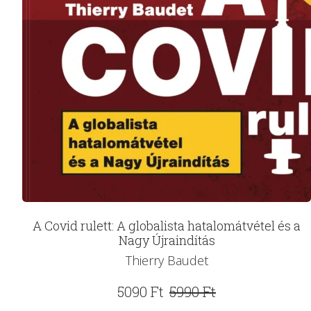
A Covid rulett: A globalista hatalomátvétel és a
Nagy Újraindítás
Thierry Baudet
Original
Current
5090
Ft
5990
Ft