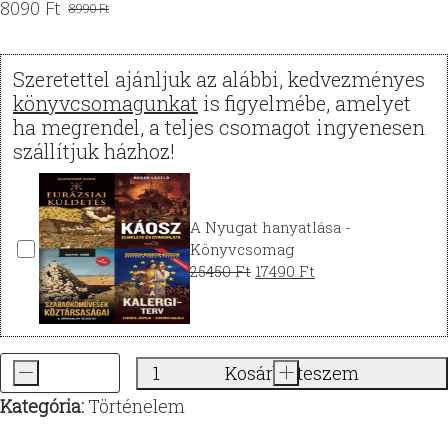
8090
Ft
8990
Ft
Original
Current
price
price
was:
is:
Szeretettel ajánljuk az alábbi, kedvezményes
8990 Ft.
8090 Ft.
könyvcsomagunkat
is figyelmébe, amelyet
ha megrendel, a teljes csomagot ingyenesen
szállítjuk házhoz!
A Nyugat hanyatlása -
Könyvcsomag
Original
Current
25450
Ft
17490
Ft
price
price
was:
is:
25450 Ft.
17490 Ft.
-
Kosárba teszem
+
A
Kategória:
Történelem
Rothschildok
Magyarországon