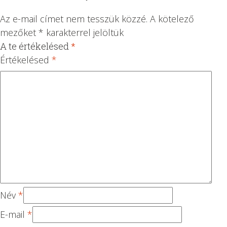
Az e-mail címet nem tesszük közzé.
A kötelező
mezőket
*
karakterrel jelöltük
A te értékelésed
*
1
2 /
3 /
4 /
5 /
/
5
5
5
5
Értékelésed
*
5
csi
csi
csi
csi
cs
lla
lla
lla
lla
ill
g
g
g
g
ag
Név
*
E-mail
*