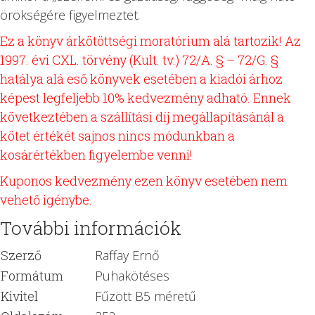
örökségére figyelmeztet.
Ez a könyv árkötöttségi moratórium alá tartozik! Az
1997. évi CXL. törvény (Kult. tv.) 72/A. § – 72/G. §
hatálya alá eső könyvek esetében a kiadói árhoz
képest legfeljebb 10% kedvezmény adható. Ennek
következtében a szállítási díj megállapításánál a
kötet értékét sajnos nincs módunkban a
kosárértékben figyelembe venni!
Kuponos kedvezmény ezen könyv esetében nem
vehető igénybe.
További információk
Szerző
Raffay Ernő
Formátum
Puhakötéses
Kivitel
Fűzött B5 méretű