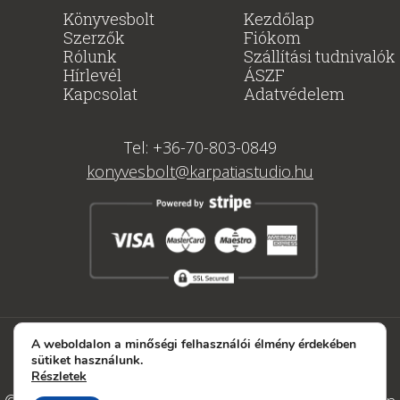
Könyvesbolt
Kezdőlap
Szerzők
Fiókom
Rólunk
Szállítási tudnivalók
Hírlevél
ÁSZF
Kapcsolat
Adatvédelem
Tel: +36-70-803-0849
konyvesbolt@karpatiastudio.hu
Telegram
X
Instagram
A weboldalon a minőségi felhasználói élmény érdekében
sütiket használunk.
Részletek