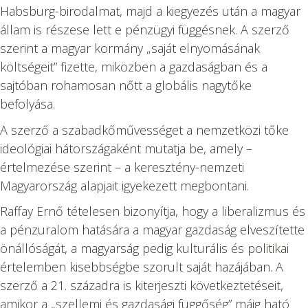
Habsburg-birodalmat, majd a kiegyezés után a magyar
állam is részese lett e pénzügyi függésnek. A szerző
szerint a magyar kormány „saját elnyomásának
költségeit” fizette, miközben a gazdaságban és a
sajtóban rohamosan nőtt a globális nagytőke
befolyása.
A szerző a szabadkőművességet a nemzetközi tőke
ideológiai hátországaként mutatja be, amely –
értelmezése szerint – a keresztény-nemzeti
Magyarország alapjait igyekezett megbontani.
Raffay Ernő tételesen bizonyítja, hogy a liberalizmus és
a pénzuralom hatására a magyar gazdaság elveszítette
önállóságát, a magyarság pedig kulturális és politikai
értelemben kisebbségbe szorult saját hazájában. A
szerző a 21. századra is kiterjeszti következtetéseit,
amikor a „szellemi és gazdasági függőség” máig ható