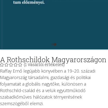
A Rothschildok Magyarországon
(
1
vásárlói értékelés)
Raffay Ernő legújabb könyvében a 19–20. századi
Magyarország társadalmi, gazdasági és politikai
folyamatait a globális nagytőke, különösen a
Rothschild-család és a velük együttműködő
szabadkőműves hálózatok térnyerésének
szemszögéből elemzi.