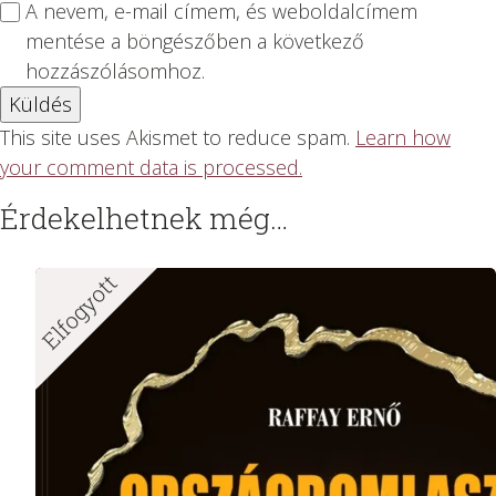
A nevem, e-mail címem, és weboldalcímem
mentése a böngészőben a következő
hozzászólásomhoz.
This site uses Akismet to reduce spam.
Learn how
your comment data is processed.
Érdekelhetnek még…
Elfogyott