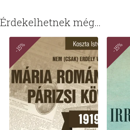
Érdekelhetnek még…
-15%
-15%