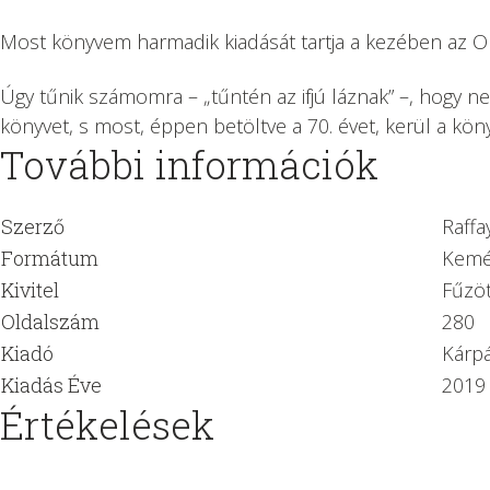
Most könyvem harmadik kiadását tartja a kezében az O
Úgy tűnik számomra – „tűntén az ifjú láznak” –, hogy
könyvet, s most, éppen betöltve a 70. évet, kerül a kö
További információk
Szerző
Raffa
Formátum
Kemé
Kivitel
Fűzö
Oldalszám
280
Kiadó
Kárpá
Kiadás Éve
2019
Értékelések