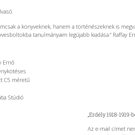
lvasó.
 nemcsak a könyveknek, hanem a történészeknek is megv
nyvesboltokba tanulmányaim legújabb kiadása.” Raffay E
y Ernő
nykötéses
tt C5 méretű
tia Stúdió
„Erdély 1918-1919-
Az e-mail címet ne