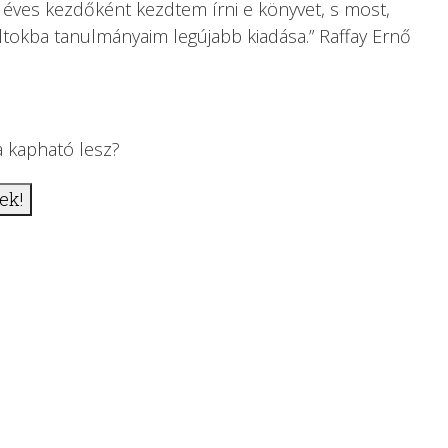
éves kezdőként kezdtem írni e könyvet, s most,
ltokba tanulmányaim legújabb kiadása.” Raffay Ernő
a kapható lesz?
rek!