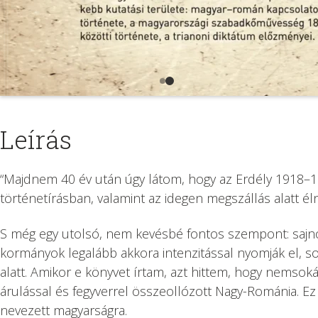
Leírás
“Majdnem ​40 év után úgy látom, hogy az Erdély 1918–1
történetírásban, valamint az idegen megszállás alatt 
S még egy utolsó, nem kevésbé fontos szempont: sajno
kormányok legalább akkora intenzitással nyomják el, s
alatt. Amikor e könyvet írtam, azt hittem, hogy nemso
árulással és fegyverrel összeollózott Nagy-Románia. E
nevezett magyarságra.