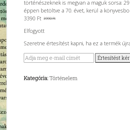
történészeknek is megvan a maguk sorsa: 29 
éppen betöltve a 70. évet, kerül a könyvesbo
3390
Ft
3990
Ft
Original
Current
price
price
Elfogyott
was:
is:
Szeretne értesítést kapni, ha ez a termék újr
3990 Ft.
3390 Ft.
Értesítést ké
Kategória:
Történelem