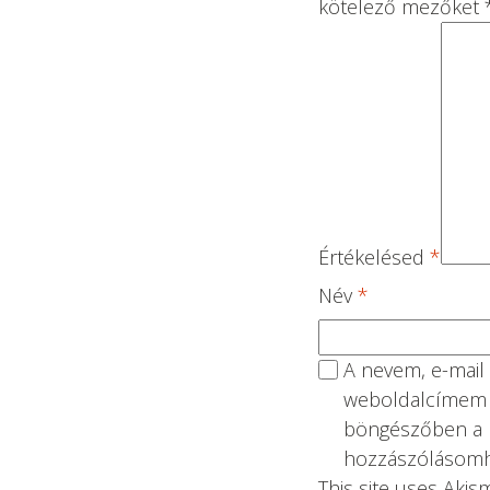
kötelező mezőket
Értékelésed
*
Név
*
A nevem, e-mail
weboldalcímem
böngészőben a 
hozzászólásomh
This site uses Aki