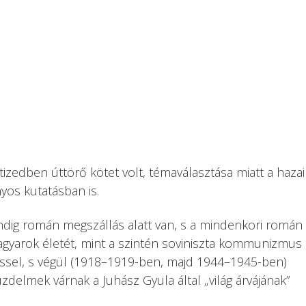
edben úttörő kötet volt, témaválasztása miatt a hazai
yos kutatásban is.
dig román megszállás alatt van, s a mindenkori román
magyarok életét, mint a szintén soviniszta kommunizmus
éssel, s végül (1918–1919-ben, majd 1944–1945-ben)
delmek várnak a Juhász Gyula által „világ árvájának”