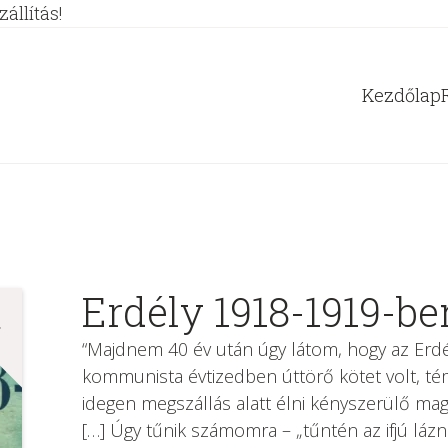
állítás!
Kezdőlap
Erdély 1918-1919-be
%
“Majdnem ​40 év után úgy látom, hogy az Er
kommunista évtizedben úttörő kötet volt, tém
idegen megszállás alatt élni kényszerülő ma
[…] Úgy tűnik számomra – „tűntén az ifjú lá