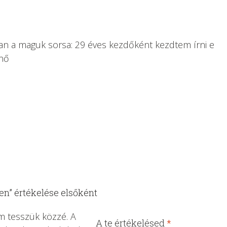
an a maguk sorsa: 29 éves kezdőként kezdtem írni e
rnő
ben” értékelése elsőként
m tesszük közzé.
A
A te értékelésed
*
1
2 /
3 /
4 /
5 /