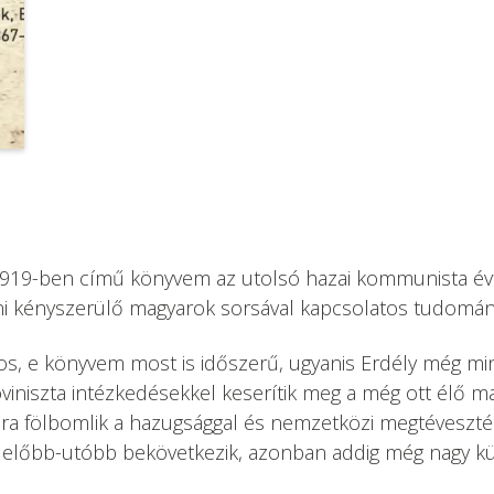
919-ben című könyvem az utolsó hazai kommunista évtiz
élni kényszerülő magyarok sorsával kapcsolatos tudomán
s, e könyvem most is időszerű, ugyanis Erdély még min
oviniszta intézkedésekkel keserítik meg a még ott élő 
kára fölbomlik a hazugsággal és nemzetközi megtéveszt
z előbb-utóbb bekövetkezik, azonban addig még nagy küz