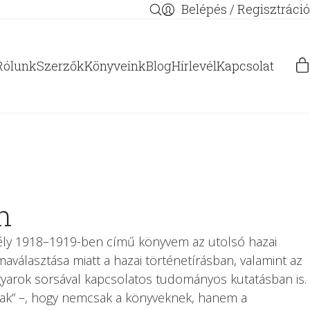
Belépés / Regisztráció
Rólunk
Szerzők
Könyveink
Blog
Hírlevél
Kapcsolat
n
dély 1918–1919-ben című könyvem az utolsó hazai
aválasztása miatt a hazai történetírásban, valamint az
gyarok sorsával kapcsolatos tudományos kutatásban is.
znak” –, hogy nemcsak a könyveknek, hanem a