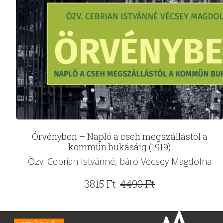
Örvényben – Napló a cseh megszállástól a
kommün bukásáig (1919)
Özv. Cebrian Istvánné, báró Vécsey Magdolna
Original
Current
3815
Ft
4490
Ft
price
price
was:
is: