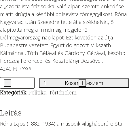
a „szocialista frázisokkal való alpári szemtelenkedése
miatt” kirúgta a későbbi bolsevista tömeggyilkost. Róna
Nagyvárad után Szegedre tette át a székhelyét, ő
alapította meg a mindmáig megjelenő
Délmagyarország napilapot. Ezt követően az útja
Budapestre vezetett. Együtt dolgozott Mikszáth
Kálmánnal, Tóth Bélával és Gárdonyi Gézával, később
Herczeg Ferenccel és Kosztolányi Dezsővel.
4240
Ft
4990
Ft
Original
Current
price
price
-
Kosárba teszem
+
Ország
was:
is:
Kategóriák:
Politika
,
Történelem
a
4990 Ft.
4240 Ft.
pácban
-
Leírás
Egy
Róna Lajos (1882–1934) a második világháború előtti
újságíró