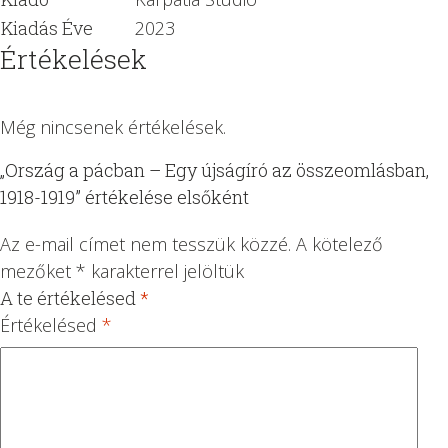
Kiadás Éve
2023
Értékelések
Még nincsenek értékelések.
„Ország a pácban – Egy újságíró az összeomlásban,
1918-1919” értékelése elsőként
Az e-mail címet nem tesszük közzé.
A kötelező
mezőket
*
karakterrel jelöltük
A te értékelésed
*
1
2 /
3 /
4 /
5 /
/
5
5
5
5
Értékelésed
*
5
csi
csi
csi
csi
cs
lla
lla
lla
lla
ill
g
g
g
g
ag