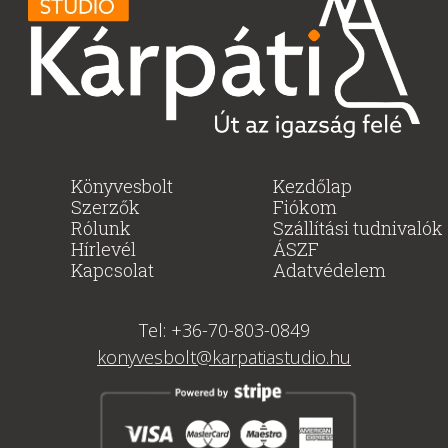
4490 Ft.
3815 Ft.
Könyvesbolt
Kezdőlap
Szerzők
Fiókom
Rólunk
Szállítási tudnivalók
Hírlevél
ÁSZF
Kapcsolat
Adatvédelem
Tel: +36-70-803-0849
konyvesbolt@karpatiastudio.hu