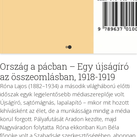
Ország a pácban – Egy újságíró
az összeomlásban, 1918-1919
Róna Lajos (1882–1934) a második világháború előtti
időszak egyik legjelentősebb médiaszereplője volt.
Újságíró, sajtómágnás, lapalapító – mikor mit hozott
kihívásként az élet, de a munkássága mindig a média
körül forgott. Pályafutását Aradon kezdte, majd
Nagyváradon folytatta. Róna ekkoriban Kun Béla
főnöke volt a Szabadság szerkesztőségében, ahonnan