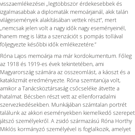
visszaemlékezései „legtöbbször érdekesebbek és
izgalmasabbak a diplomaták memoárjainál, akik talán
világesemények alakításában vettek részt”, mert
„nemcsak jelen volt a nagy idők nagy eseményeinél,
hanem meg is látta a szenzációt s pompás tollával
följegyezte későbbi idők emlékezetére.”
Róna Lajos memoárja ma már kordokumentum. Főleg
az 1918 és 1919-es évek tekintetében, ami
Magyarország számára az összeomlást, a káoszt és a
kataklizmát eredményezte. Róna szemtanúja volt,
amikor a Tanácsköztársaság csőcseléke átvette a
hatalmat. Bécsben részt vett az ellenforradalmi
szervezkedésekben. Munkájában számtalan portrét
találunk az akkori eseményekben kiemelkedő szerepet
játszó személyekről. A zsidó származású Róna Horthy
Miklós kormányzó személyével is foglalkozik, amelyet