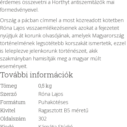
érdemes összevetni a Horthyt antiszemitázók mai
förmedvényeivel.
Ország a pácban címmel a most közreadott kötetben
Róna Lajos visszaemlékezéseinek azokat a fejezeteit
nyújtjuk át korunk olvasójának, amelyek Magyarország
történelmének legsötétebb korszakát ismertetik, ezzel
is leleplezve jelenkorunk történészeit, akik
szakmányban hamisítják meg a magyar múlt
eseményeit.
További információk
Tömeg
0,5 kg
Szerző
Róna Lajos
Formátum
Puhakötéses
Kivitel
Ragasztott B5 méretű
Oldalszám
302
Kiadó
Kárpátia Stúdió