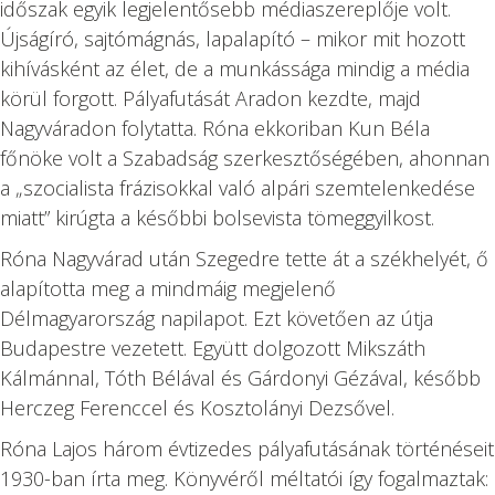
időszak egyik legjelentősebb médiaszereplője volt.
az
Újságíró, sajtómágnás, lapalapító – mikor mit hozott
összeomlásban,
kihívásként az élet, de a munkássága mindig a média
1918-
körül forgott. Pályafutását Aradon kezdte, majd
1919
Nagyváradon folytatta. Róna ekkoriban Kun Béla
mennyiség
főnöke volt a Szabadság szerkesztőségében, ahonnan
a „szocialista frázisokkal való alpári szemtelenkedése
miatt” kirúgta a későbbi bolsevista tömeggyilkost.
Róna Nagyvárad után Szegedre tette át a székhelyét, ő
alapította meg a mindmáig megjelenő
Délmagyarország napilapot. Ezt követően az útja
Budapestre vezetett. Együtt dolgozott Mikszáth
Kálmánnal, Tóth Bélával és Gárdonyi Gézával, később
Herczeg Ferenccel és Kosztolányi Dezsővel.
Róna Lajos három évtizedes pályafutásának történéseit
1930-ban írta meg. Könyvéről méltatói így fogalmaztak: