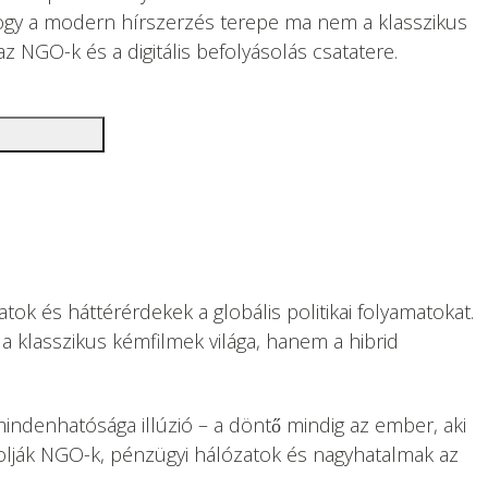
 hogy a modern hírszerzés terepe ma nem a klasszikus
z NGO-k és a digitális befolyásolás csatatere.
m
atok és háttérérdekek a globális politikai folyamatokat.
a klasszikus kémfilmek világa, hanem a hibrid
indenhatósága illúzió – a döntő mindig az ember, aki
yásolják NGO-k, pénzügyi hálózatok és nagyhatalmak az