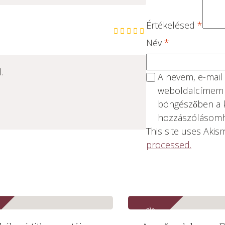
Értékelésed
*
Név
*
.
A nevem, e-mail
weboldalcímem
böngészőben a 
hozzászólásomh
This site uses Aki
processed.
-15%