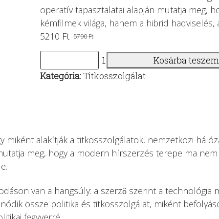
operatív tapasztalatai alapján mutatja meg,
kémfilmek világa, hanem a hibrid hadviselés, a
5210
Ft
5790
Ft
Original
Current
price
price
Kosárba tesze
HÍR
was:
is:
Kategória:
Titkosszolgálat
SZERZÉS
5790 Ft.
5210 Ft.
–
Titkosszolgálatok
–
Médiamanipuláció
gy miként alakítják a titkosszolgálatok, nemzetközi hálóz
–
n mutatja meg, hogy a modern hírszerzés terepe ma nem 
Migráció
e.
mennyiség
dáson van a hangsúly: a szerző szerint a technológia m
 fonódik össze politika és titkosszolgálat, miként befol
itikai fegyverré.