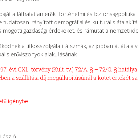
páját a láthatatlan erők. Történelmi és biztonságpolitik
 tudatosan irányított demográfiai és kulturális átalakítás
zmus mögötti gazdasági érdekeket, és rámutat a nemzeti 
nek a titkosszolgálati játszmák, az jobban átlátja a vilá
ális erőviszonyok alakulásának.
7. évi CXL. törvény (Kult. tv.) 72/A. § – 72/G. § hatál
en a szállítási díj megállapításánál a kötet értékét
tő igénybe.
 László