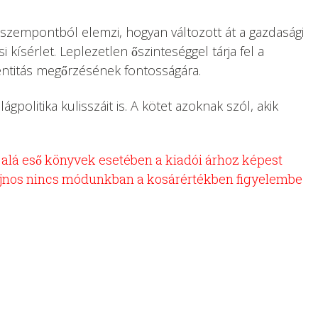
ai szempontból elemzi, hogyan változott át a gazdasági
i kísérlet. Leplezetlen őszinteséggel tárja fel a
identitás megőrzésének fontosságára.
gpolitika kulisszáit is. A kötet azoknak szól, akik
ya alá eső könyvek esetében a kiadói árhoz képest
 sajnos nincs módunkban a kosárértékben figyelembe