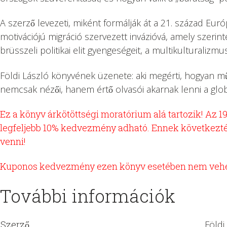
A szerző levezeti, miként formálják át a 21. század Euró
motivációjú migráció szervezett invázióvá, amely szerinte
brüsszeli politikai elit gyengeségeit, a multikulturali
Földi László könyvének üzenete: aki megérti, hogyan működ
nemcsak nézői, hanem értő olvasói akarnak lenni a glob
Ez a könyv árkötöttségi moratórium alá tartozik! Az 199
legfeljebb 10% kedvezmény adható. Ennek következtéb
venni!
Kuponos kedvezmény ezen könyv esetében nem vehe
További információk
Szerző
Földi