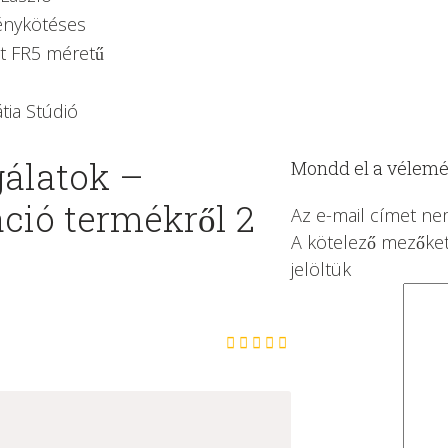
nykötéses
t FR5 méretű
tia Stúdió
gálatok –
Mondd el a vélem
ció
termékről 2
Az e-mail címet ne
A kötelező mezőke
jelöltük