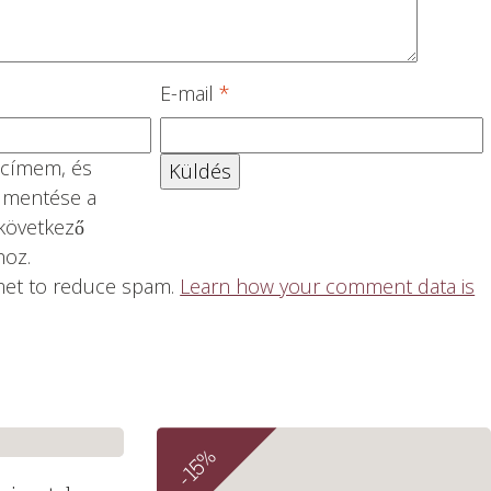
E-mail
*
 címem, és
 mentése a
következő
oz.
smet to reduce spam.
Learn how your comment data is
-15%