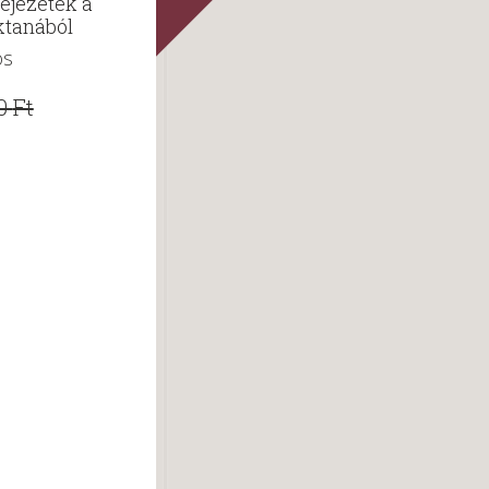
ejezetek a
ktanából
os
0
Ft