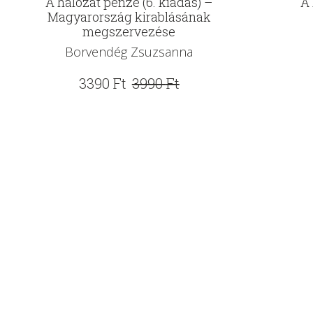
A hálózat pénze (6. kiadás) –
A 
Magyarország kirablásának
megszervezése
Borvendég Zsuzsanna
Original
Current
3390
Ft
3990
Ft
price
price
was:
is:
3990 Ft.
3390 Ft.