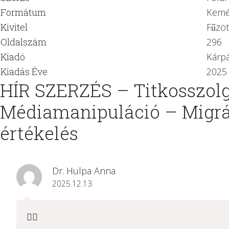
Formátum
Kemé
Kivitel
Fűzöt
Oldalszám
296
Kiadó
Kárpá
Kiadás Éve
2025
HÍR SZERZÉS – Titkosszol
Médiamanipuláció – Migrá
értékelés
Dr. Hulpa Anna
2025.12.13.
👍🏻