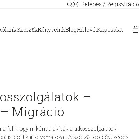
Belépés / Regisztráció
Rólunk
Szerzők
Könyveink
Blog
Hírlevél
Kapcsolat
osszolgálatok –
– Migráció
ja fel, hogy miként alakítják a titkosszolgálatok,
ális politikai folyamatokat. A szerző több évtizedes