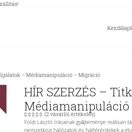
állítás!
Kezdőlap
lgálatok – Médiamanipuláció – Migráció
HÍR SZERZÉS – Titk
%
Médiamanipuláció 
(
2
vásárlói értékelés)
Földi László írásainak gyűjteménye reálisan tár
nemzetközi hálózatok és háttérérdekek a glob