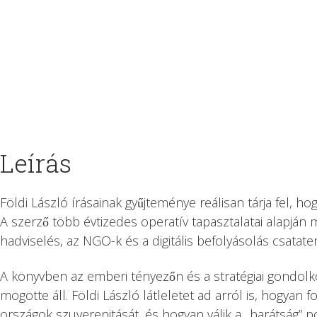
Leírás
Földi László írásainak gyűjteménye reálisan tárja fel, ho
A szerző több évtizedes operatív tapasztalatai alapjá
hadviselés, az NGO-k és a digitális befolyásolás csatater
A könyvben az emberi tényezőn és a stratégiai gondolko
mögötte áll. Földi László látleletet ad arról is, hogyan
országok szuverenitását, és hogyan válik a „barátság” pol