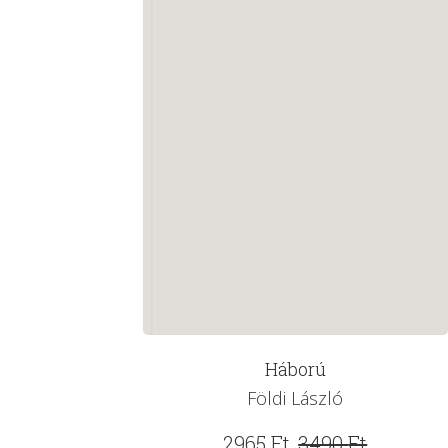
Háború
Földi László
Original
Current
2965
Ft
3490
Ft