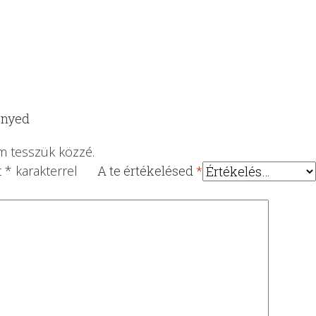
ényed
m tesszük közzé.
t
*
karakterrel
A te értékelésed
*