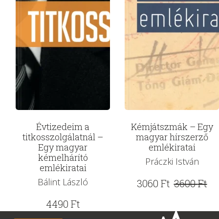
Évtizedeim a
Kémjátszmák – Egy
titkosszolgálatnál –
magyar hírszerző
Egy magyar
emlékiratai
kémelhárító
Práczki István
emlékiratai
Bálint László
Original
Current
3060
Ft
3600
Ft
price
price
4490
Ft
was:
is: