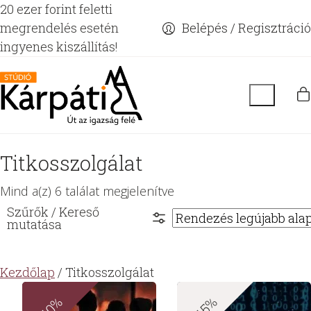
20 ezer forint feletti
megrendelés esetén
Belépés / Regisztráció
ingyenes kiszállítás!
Titkosszolgálat
Sorted
Mind a(z) 6 találat megjelenítve
by
latest
Kezdőlap
/ Titkosszolgálat
-10%
-15%