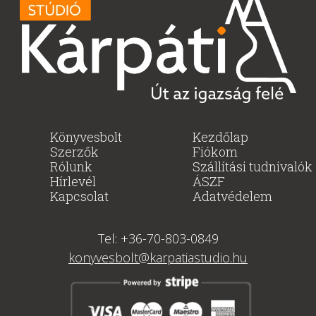
3600 Ft.
3060 Ft.
Könyvesbolt
Kezdőlap
Szerzők
Fiókom
Rólunk
Szállítási tudnivalók
Hírlevél
ÁSZF
Kapcsolat
Adatvédelem
Tel: +36-70-803-0849
konyvesbolt@karpatiastudio.hu