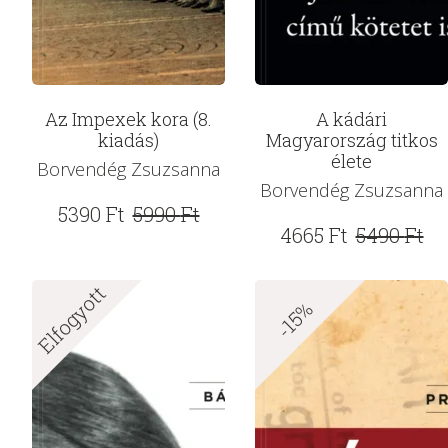
Az Impexek kora (8.
A kádári
kiadás)
Magyarország titkos
élete
Borvendég Zsuzsanna
Borvendég Zsuzsanna
Original
Current
5390
Ft
5990
Ft
Original
Current
4665
Ft
5490
Ft
price
price
price
price
was:
is:
Elfogyott
was:
is:
5990 Ft.
5390 Ft.
-15%
5490 Ft.
4665 Ft.