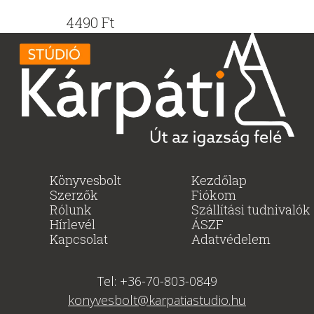
4490
Ft
Könyvesbolt
Kezdőlap
Szerzők
Fiókom
Rólunk
Szállítási tudnivalók
Hírlevél
ÁSZF
Kapcsolat
Adatvédelem
Tel: +36-70-803-0849
konyvesbolt@karpatiastudio.hu