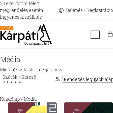
20 ezer forint feletti
megrendelés esetén
Belépés / Regisztráció
ingyenes kiszállítás!
Média
Sorted
Mind a(z) 2 találat megjelenítve
by
latest
Kezdőlap
/ Média
-10%
-15%