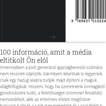
100 információ, amit a média
eltitkolt Ön elől
Amennyiben a jövő generáció igazságkeresői számára
nem lesznek útjelzők, bármilyen kitartóak is legyenek,
csak egy hazug alapra tudják majd építeni a maguk
világfelfogását. Hiszem, hogy ha szeretnénk önmagáról
gondoskodni tudó, a felelősséget örömmel felvállaló
nemzedéket, akik az értelmes életet megőrizve
harcolni tudnak a saját gyermekeikért és unokáikért is,