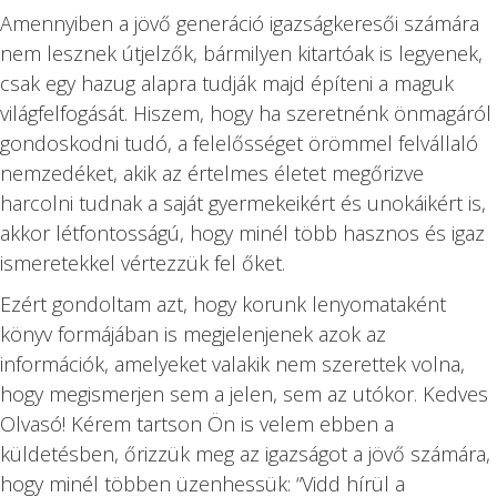
Amennyiben a jövő generáció igazságkeresői számára
nem lesznek útjelzők, bármilyen kitartóak is legyenek,
csak egy hazug alapra tudják majd építeni a maguk
világfelfogását. Hiszem, hogy ha szeretnénk önmagáról
gondoskodni tudó, a felelősséget örömmel felvállaló
nemzedéket, akik az értelmes életet megőrizve
harcolni tudnak a saját gyermekeikért és unokáikért is,
akkor létfontosságú, hogy minél több hasznos és igaz
ismeretekkel vértezzük fel őket.
Ezért gondoltam azt, hogy korunk lenyomataként
könyv formájában is megjelenjenek azok az
információk, amelyeket valakik nem szerettek volna,
hogy megismerjen sem a jelen, sem az utókor. Kedves
Olvasó! Kérem tartson Ön is velem ebben a
küldetésben, őrizzük meg az igazságot a jövő számára,
hogy minél többen üzenhessük: “Vidd hírül a