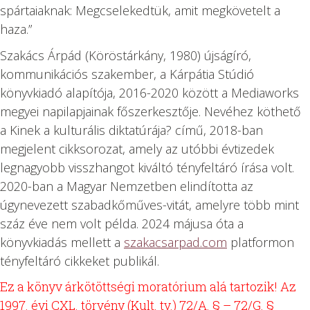
spártaiaknak: Megcselekedtük, amit megkövetelt a
haza.”
Szakács Árpád
(Köröstárkány, 1980) újságíró,
kommunikációs szakember, a Kárpátia Stúdió
könyvkiadó alapítója, 2016-2020 között a Mediaworks
megyei napilapjainak főszerkesztője. Nevéhez köthető
a Kinek a kulturális diktatúrája? című, 2018-ban
megjelent cikksorozat, amely az utóbbi évtizedek
legnagyobb visszhangot kiváltó tényfeltáró írása volt.
2020-ban a Magyar Nemzetben elindította az
úgynevezett szabadkőműves-vitát, amelyre több mint
száz éve nem volt példa. 2024 májusa óta a
könyvkiadás mellett a
szakacsarpad.com
platformon
tényfeltáró cikkeket publikál.
Ez a könyv árkötöttségi moratórium alá tartozik! Az
1997. évi CXL. törvény (Kult. tv.) 72/A. § – 72/G. §