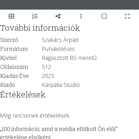
További információk
Szerző
Szakács Árpád
Formátum
Puhakötéses
Kivitel
Ragasztott B5 méretű
Oldalszám
512
Kiadás Éve
2025
Kiadó
Kárpátia Stúdió
Értékelések
Még nincsenek értékelések.
„100 információ, amit a média eltitkolt Ön elől”
értékelése elsőként