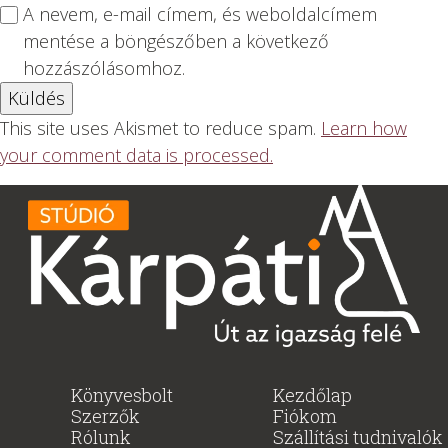
A nevem, e-mail címem, és weboldalcímem
mentése a böngészőben a következő
hozzászólásomhoz.
This site uses Akismet to reduce spam.
Learn how
your comment data is processed.
Könyvesbolt
Kezdőlap
Szerzők
Fiókom
Rólunk
Szállítási tudnivalók