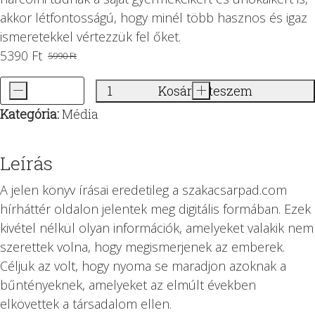
akkor létfontosságú, hogy minél több hasznos és igaz
ismeretekkel vértezzük fel őket.
5390
Ft
5990
Ft
Original
Current
price
price
-
Kosárba teszem
+
100
was:
is:
Kategória:
Média
információ,
5990 Ft.
5390 Ft.
amit
a
Leírás
média
A jelen könyv írásai eredetileg a szakacsarpad.com
eltitkolt
hírháttér oldalon jelentek meg digitális formában. Ezek
Ön
kivétel nélkül olyan információk, amelyeket valakik nem
elől
szerettek volna, hogy megismerjenek az emberek.
mennyiség
Céljuk az volt, hogy nyoma se maradjon azoknak a
bűntényeknek, amelyeket az elmúlt években
elkövettek a társadalom ellen.