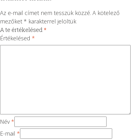
Az e-mail címet nem tesszük közzé.
A kötelező
mezőket
*
karakterrel jelöltük
A te értékelésed
*
1
2 /
3 /
4 /
5 /
/
5
5
5
5
Értékelésed
*
5
csi
csi
csi
csi
cs
lla
lla
lla
lla
ill
g
g
g
g
ag
Név
*
E-mail
*