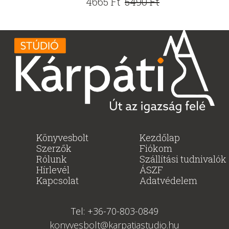
Original
Current
4665
Ft
5490
Ft
price
price
was:
is:
5490 Ft.
4665 Ft.
Könyvesbolt
Kezdőlap
Szerzők
Fiókom
Rólunk
Szállítási tudnivalók
Hírlevél
ÁSZF
Kapcsolat
Adatvédelem
Tel: +36-70-803-0849
konyvesbolt@karpatiastudio.hu