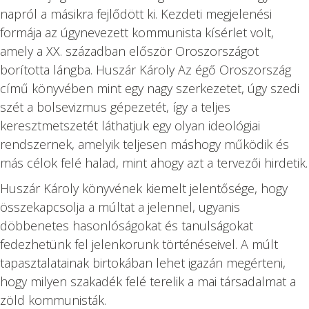
napról a másikra fejlődött ki. Kezdeti megjelenési
formája az úgynevezett kommunista kísérlet volt,
amely a XX. században először Oroszországot
borította lángba. Huszár Károly Az égő Oroszország
című könyvében mint egy nagy szerkezetet, úgy szedi
szét a bolsevizmus gépezetét, így a teljes
keresztmetszetét láthatjuk egy olyan ideológiai
rendszernek, amelyik teljesen máshogy működik és
más célok felé halad, mint ahogy azt a tervezői hirdetik.
Huszár Károly könyvének kiemelt jelentősége, hogy
összekapcsolja a múltat a jelennel, ugyanis
döbbenetes hasonlóságokat és tanulságokat
fedezhetünk fel jelenkorunk történéseivel. A múlt
tapasztalatainak birtokában lehet igazán megérteni,
hogy milyen szakadék felé terelik a mai társadalmat a
zöld kommunisták.