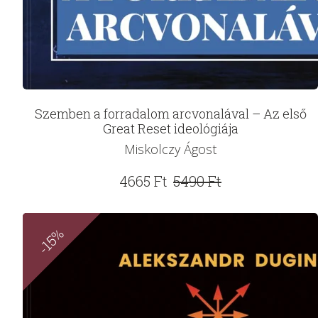
Szemben a forradalom arcvonalával – Az első
Great Reset ideológiája
Miskolczy Ágost
Original
Current
4665
Ft
5490
Ft
price
price
was:
is:
-15%
5490 Ft.
4665 Ft.