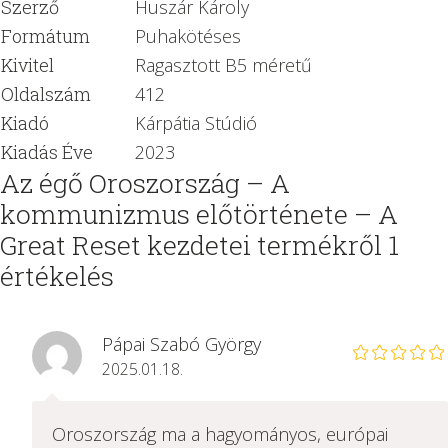
Szerző
Huszár Károly
Formátum
Puhakötéses
Kivitel
Ragasztott B5 méretű
Oldalszám
412
Kiadó
Kárpátia Stúdió
Kiadás Éve
2023
Az égő Oroszország – A
kommunizmus előtörténete – A
Great Reset kezdetei
termékről 1
értékelés
Pápai Szabó György
2025.01.18.
Oroszország ma a hagyományos, európai