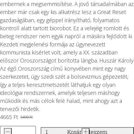
embernek a megsemmisítése. A jövő társadalmában az
ember már csak egy kis alkatrész lesz a Great Reset
gazdaságában, egy géppel irányítható, folyamatos
kontroll alatt tartott biorobot. Ez a velejéig romlott és
beteg rendszer nem egyik napról a másikra fejlődött ki.
Kezdeti megjelenési formája az úgynevezett
kommunista kísérlet volt, amely a XX. században
először Oroszországot borította lángba. Huszár Károly
Az égő Oroszország című könyvében mint egy nagy
szerkezetet, úgy szedi szét a bolsevizmus gépezetét,
így a teljes keresztmetszetét láthatjuk egy olyan
ideológiai rendszernek, amelyik teljesen máshogy
működik és más célok felé halad, mint ahogy azt a
tervezői hirdetik.
4665
Ft
5490
Ft
Original
Current
price
price
-
Kosárba teszem
+