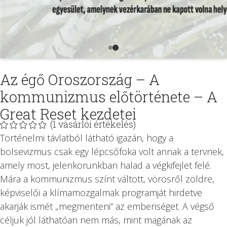
Az égő Oroszország – A
kommunizmus előtörténete – A
Great Reset kezdetei
(
1
vásárlói értékelés)
Történelmi ​távlatból látható igazán, hogy a
bolsevizmus csak egy lépcsőfoka volt annak a tervnek,
amely most, jelenkorunkban halad a végkifejlet felé.
Mára a kommunizmus színt váltott, vörösről zöldre,
képviselői a klímamozgalmak programját hirdetve
akarják ismét „megmenteni” az emberiséget. A végső
céljuk jól láthatóan nem más, mint magának az