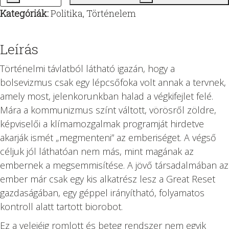
Az
was:
is:
Kategóriák:
Politika
,
Történelem
égő
5490 Ft.
4665 Ft.
Oroszország
-
Leírás
A
Történelmi ​távlatból látható igazán, hogy a
kommunizmus
bolsevizmus csak egy lépcsőfoka volt annak a tervnek,
előtörténete
amely most, jelenkorunkban halad a végkifejlet felé.
-
Mára a kommunizmus színt váltott, vörösről zöldre,
A
képviselői a klímamozgalmak programját hirdetve
Great
akarják ismét „megmenteni” az emberiséget. A végső
Reset
céljuk jól láthatóan nem más, mint magának az
kezdetei
embernek a megsemmisítése. A jövő társadalmában az
mennyiség
ember már csak egy kis alkatrész lesz a Great Reset
gazdaságában, egy géppel irányítható, folyamatos
kontroll alatt tartott biorobot.
Ez a velejéig romlott és beteg rendszer nem egyik