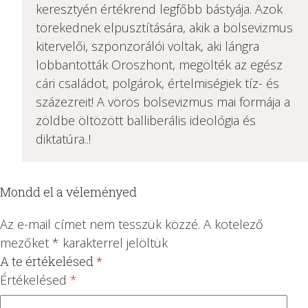
keresztyén értékrend legfőbb bástyája. Azok
törekednek elpusztítására, akik a bolsevizmus
kitervelői, szponzorálói voltak, aki lángra
lobbantották Oroszhont, megölték az egész
cári családot, polgárok, értelmiségiek tíz- és
százezreit! A vörös bolsevizmus mai formája a
zöldbe öltözött balliberális ideológia és
diktatúra..!
Mondd el a véleményed
Az e-mail címet nem tesszük közzé.
A kötelező
mezőket
*
karakterrel jelöltük
A te értékelésed
*
1
2 /
3 /
4 /
5 /
/
5
5
5
5
Értékelésed
*
5
csi
csi
csi
csi
cs
lla
lla
lla
lla