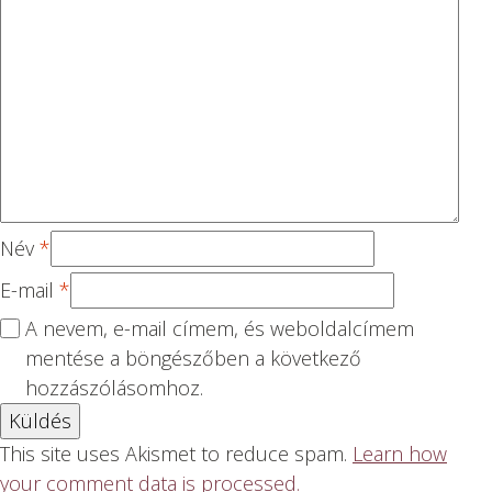
ill
g
g
g
g
ag
Név
*
E-mail
*
A nevem, e-mail címem, és weboldalcímem
mentése a böngészőben a következő
hozzászólásomhoz.
This site uses Akismet to reduce spam.
Learn how
your comment data is processed.