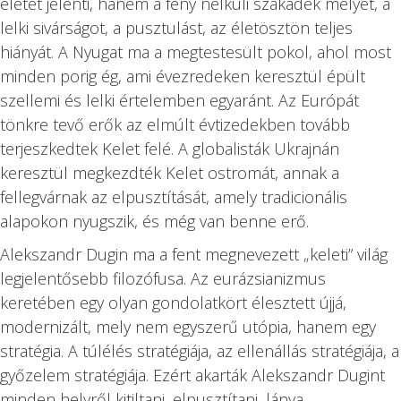
életet jelenti, hanem a fény nélküli szakadék mélyét, a
lelki sivárságot, a pusztulást, az életösztön teljes
hiányát. A Nyugat ma a megtestesült pokol, ahol most
minden porig ég, ami évezredeken keresztül épült
szellemi és lelki értelemben egyaránt. Az Európát
tönkre tevő erők az elmúlt évtizedekben tovább
terjeszkedtek Kelet felé. A globalisták Ukrajnán
keresztül megkezdték Kelet ostromát, annak a
fellegvárnak az elpusztítását, amely tradicionális
alapokon nyugszik, és még van benne erő.
Alekszandr Dugin ma a fent megnevezett „keleti” világ
legjelentősebb filozófusa. Az eurázsianizmus
keretében egy olyan gondolatkört élesztett újjá,
modernizált, mely nem egyszerű utópia, hanem egy
stratégia. A túlélés stratégiája, az ellenállás stratégiája, a
győzelem stratégiája. Ezért akarták Alekszandr Dugint
minden helyről kitiltani, elpusztítani, lánya