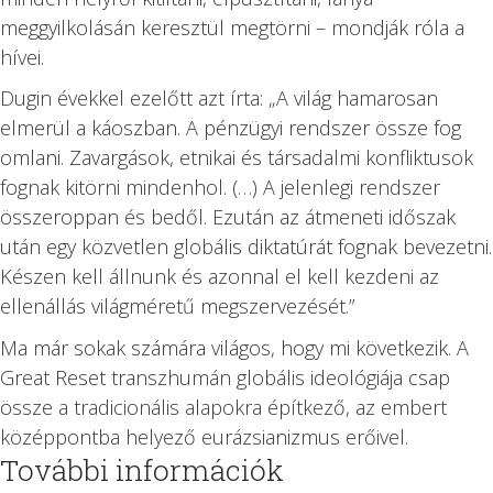
meggyilkolásán keresztül megtörni – mondják róla a
hívei.
Dugin évekkel ezelőtt azt írta: „A világ hamarosan
elmerül a káoszban. A pénzügyi rendszer össze fog
omlani. Zavargások, etnikai és társadalmi konfliktusok
fognak kitörni mindenhol. (…) A jelenlegi rendszer
összeroppan és bedől. Ezután az átmeneti időszak
után egy közvetlen globális diktatúrát fognak bevezetni.
Készen kell állnunk és azonnal el kell kezdeni az
ellenállás világméretű megszervezését.”
Ma már sokak számára világos, hogy mi következik. A
Great Reset transzhumán globális ideológiája csap
össze a tradicionális alapokra építkező, az embert
középpontba helyező eurázsianizmus erőivel.
További információk