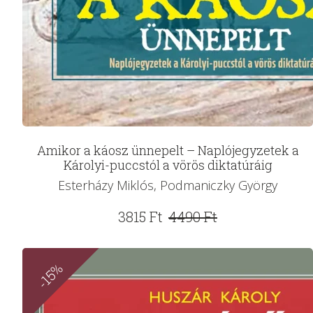
Amikor a káosz ünnepelt – Naplójegyzetek a
Károlyi-puccstól a vörös diktatúráig
Esterházy Miklós, Podmaniczky György
Original
Current
3815
Ft
4490
Ft
price
price
was:
is:
-15%
4490 Ft.
3815 Ft.