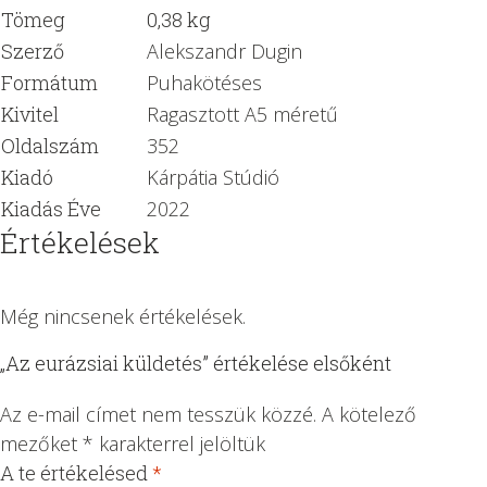
Tömeg
0,38 kg
Szerző
Alekszandr Dugin
Formátum
Puhakötéses
Kivitel
Ragasztott A5 méretű
Oldalszám
352
Kiadó
Kárpátia Stúdió
Kiadás Éve
2022
Értékelések
Még nincsenek értékelések.
„Az eurázsiai küldetés” értékelése elsőként
Az e-mail címet nem tesszük közzé.
A kötelező
mezőket
*
karakterrel jelöltük
A te értékelésed
*
1
2 /
3 /
4 /
5 /