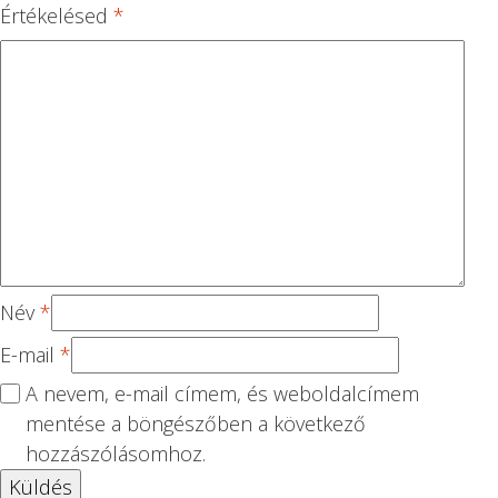
/
5
5
5
5
Értékelésed
*
5
csi
csi
csi
csi
cs
lla
lla
lla
lla
ill
g
g
g
g
ag
Név
*
E-mail
*
A nevem, e-mail címem, és weboldalcímem
mentése a böngészőben a következő
hozzászólásomhoz.