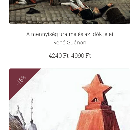
A mennyiség uralma és az idők jelei
René Guénon
Original
Current
4240
Ft
4990
Ft
price
price
was:
is:
-15%
4990 Ft.
4240 Ft.