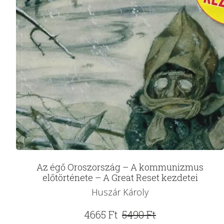
Az égő Oroszország – A kommunizmus
előtörténete – A Great Reset kezdetei
Huszár Károly
Original
Current
4665
Ft
5490
Ft