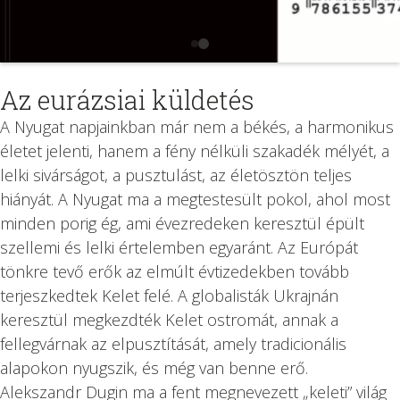
Az eurázsiai küldetés
A Nyugat napjainkban már nem a békés, a harmonikus
életet jelenti, hanem a fény nélküli szakadék mélyét, a
lelki sivárságot, a pusztulást, az életösztön teljes
hiányát. A Nyugat ma a megtestesült pokol, ahol most
minden porig ég, ami évezredeken keresztül épült
szellemi és lelki értelemben egyaránt. Az Európát
tönkre tevő erők az elmúlt évtizedekben tovább
terjeszkedtek Kelet felé. A globalisták Ukrajnán
keresztül megkezdték Kelet ostromát, annak a
fellegvárnak az elpusztítását, amely tradicionális
alapokon nyugszik, és még van benne erő.
Alekszandr Dugin ma a fent megnevezett „keleti” világ