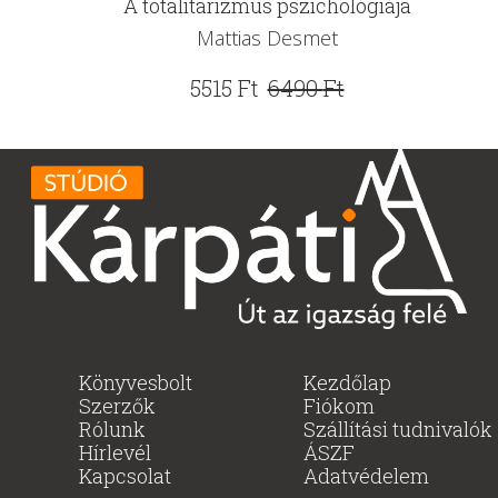
A totalitarizmus pszichológiája
Mattias Desmet
Original
Current
5515
Ft
6490
Ft
price
price
was:
is:
6490 Ft.
5515 Ft.
Könyvesbolt
Kezdőlap
Szerzők
Fiókom
Rólunk
Szállítási tudnivalók
Hírlevél
ÁSZF
Kapcsolat
Adatvédelem