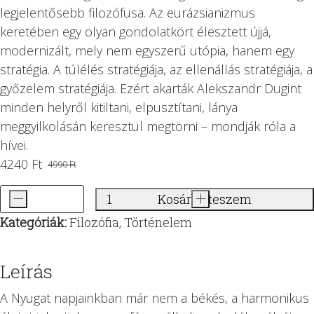
legjelentősebb filozófusa. Az eurázsianizmus
keretében egy olyan gondolatkört élesztett újjá,
modernizált, mely nem egyszerű utópia, hanem egy
stratégia. A túlélés stratégiája, az ellenállás stratégiája, a
győzelem stratégiája. Ezért akarták Alekszandr Dugint
minden helyről kitiltani, elpusztítani, lánya
meggyilkolásán keresztül megtörni – mondják róla a
hívei.
4240
Ft
4990
Ft
Original
Current
price
price
-
Kosárba teszem
+
Az
was:
is:
Kategóriák:
Filozófia
,
Történelem
eurázsiai
4990 Ft.
4240 Ft.
küldetés
mennyiség
Leírás
A Nyugat napjainkban már nem a békés, a harmonikus