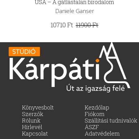
USA – A gátlástalan birodalom
Daniele Ganser
Original
Current
10710
Ft
11900
Ft
price
price
was:
is:
11900 Ft.
10710 Ft.
Könyvesbolt
Kezdőlap
Szerzők
Fiókom
Rólunk
Szállítási tudnivalók
Hírlevél
ÁSZF
Kapcsolat
Adatvédelem