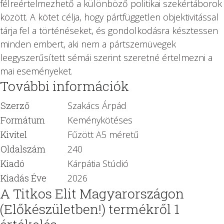
félreértelmezhető a különböző politikai szekértáborok
között. A kötet célja, hogy pártfüggetlen objektivitással
tárja fel a történéseket, és gondolkodásra késztessen
minden embert, aki nem a pártszemüvegek
leegyszerűsített sémái szerint szeretné értelmezni a
mai eseményeket.
További információk
Szerző
Szakács Árpád
Formátum
Keménykötéses
Kivitel
Fűzött A5 méretű
Oldalszám
240
Kiadó
Kárpátia Stúdió
Kiadás Éve
2026
A Titkos Elit Magyarországon
(Előkészületben!)
termékről 1