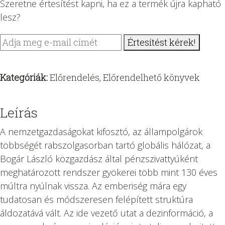
Szeretne értesítést kapni, ha ez a termék újra kapható
6100 Ft.
5490 Ft.
lesz?
Értesítést kérek!
Kategóriák:
Előrendelés
,
Előrendelhető könyvek
Leírás
A nemzetgazdaságokat kifosztó, az állampolgárok
többségét rabszolgasorban tartó globális hálózat, a
Bogár László közgazdász által pénzszivattyúként
meghatározott rendszer gyökerei több mint 130 éves
múltra nyúlnak vissza. Az emberiség mára egy
tudatosan és módszeresen felépített struktúra
áldozatává vált. Az ide vezető utat a dezinformáció, a