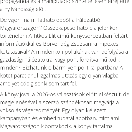
propaganda és a manipuláció szinte teljesen elrejtette
a nyilvánosság elől.
De vajon ma mi látható ebből a hálózatból
Magyarországon? Összekapcsolható-e a jelenkori
történelem A Titkos Elit című könyvsorozatban feltárt
információkkal és Borvendég Zsuzsanna impexes
kutatásaival? A mindenkori politikának van befolyása a
gazdasági hálózatokra, vagy pont fordítva működik
minden? Bízhatunk-e bármilyen politikai pártban? A
kötet páratlanul izgalmas utazás egy olyan világba,
amelyet eddig senki sem tárt fel.
A könyv jóval a 2026-os választások előtt elkészült, de
megjelenésével a szerző szándékosan megvárja a
voksolás végeredményét. Egy olyan kiélezett
kampányban és emberi tudatállapotban, mint ami
Magyarországon kibontakozik, a könyv tartalma