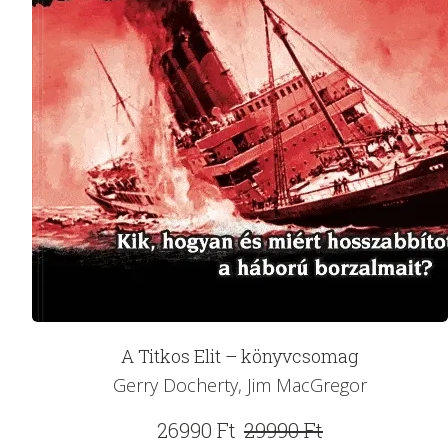
A Titkos Elit – könyvcsomag
Gerry Docherty, Jim MacGregor
Original
Current
26990
Ft
29990
Ft