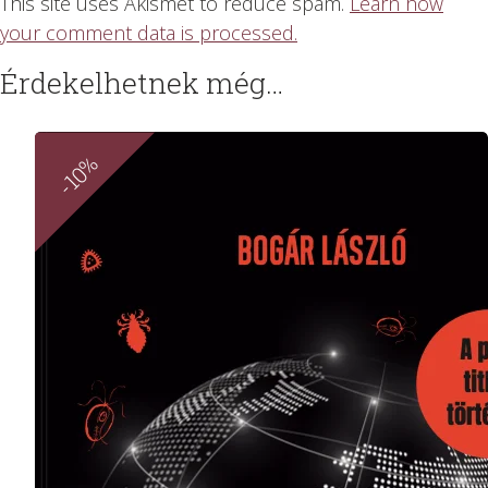
This site uses Akismet to reduce spam.
Learn how
your comment data is processed.
Érdekelhetnek még…
-10%