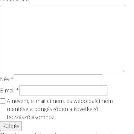
5
csi
csi
csi
csi
cs
lla
lla
lla
lla
ill
g
g
g
g
ag
Név
*
E-mail
*
A nevem, e-mail címem, és weboldalcímem
mentése a böngészőben a következő
hozzászólásomhoz.