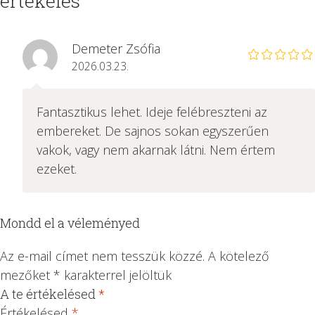
értékelés
Demeter Zsófia
2026.03.23.
Fantasztikus lehet. Ideje felébreszteni az
embereket. De sajnos sokan egyszerűen
vakok, vagy nem akarnak látni. Nem értem
ezeket.
Mondd el a véleményed
Az e-mail címet nem tesszük közzé.
A kötelező
mezőket
*
karakterrel jelöltük
A te értékelésed
*
1
2 /
3 /
4 /
5 /
/
5
5
5
5
Értékelésed
*