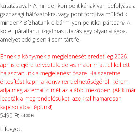
kutatásaival? A mindenkori politikának van befolyása a
gazdasági hálózatokra, vagy pont fordítva működik
minden? Bízhatunk-e bármilyen politikai pártban? A
kötet páratlanul izgalmas utazás egy olyan világba,
amelyet eddig senki sem tárt fel.
Ennek a könyvnek a megjelenését eredetileg 2026.
április elejére terveztük, de vis maior miatt el kellett
halasztanunk a megjelenést őszre. Ha szeretne
értesítést kapni a könyv rendelhetőségéről, kérem,
adja meg az email címét az alábbi mezőben. (Akik már
leadták a megrendelésüket, azokkal hamarosan
kapcsolatba lépünk!)
5490
Ft
6100
Ft
Original
Current
price
price
Elfogyott
was:
is: